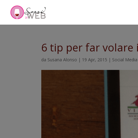
6 tip per far volare
da
Susana Alonso
|
19 Apr, 2015
|
Social Media