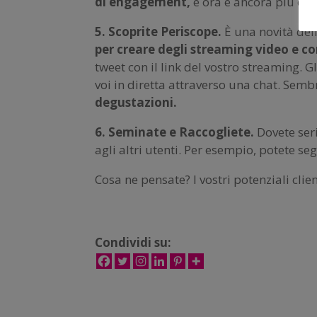
di engagement,
e ora è ancora più effi
5. Scoprite Periscope.
È una novità del
per creare degli streaming video e co
tweet con il link del vostro streaming.
voi in diretta attraverso una chat. Sem
degustazioni.
6. Seminate e Raccogliete.
Dovete ser
agli altri utenti. Per esempio, potete seg
Cosa ne pensate? I vostri potenziali clien
Condividi su: