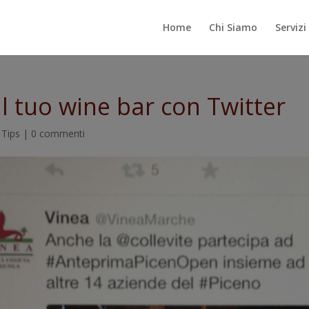
Home
Chi Siamo
Servizi
 il tuo wine bar con Twitter
 Tips
|
0 commenti