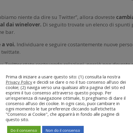
biamo niente da dire su Twitter”, allora dovreste
cambia
al dai winelover.
Di seguito trovate un elenco di spunti p
ne bar.
 a voi.
Individuare e seguire costantemente nuove persone 
twittate.
 Twitter state costruendo relazioni, perciò non dovrete sp
e, anche in questo canale,
la relazione si costruisce
ste
Prima di iniziare a usare questo sito: (1) consulta la nostra
 articolo
.
Privacy Policy
e decidi se dare o no il tuo consenso all'uso dei
cookie; (2) naviga verso una qualsiasi altra pagina del sito ed
er nessuno.
Non pensate tanto a scrivere qualcosa che ven
esprimi il tuo consenso attraverso questo popup. Per
un'esperienza di navigazione ottimale, ti preghiamo di dare il
interessa.
Soprattutto, niente spam. Nessuno è lì per asc
consenso all'uso dei cookie. In ogni caso, puoi cambiare in
e” gli altri utenti e prendete spunto da loro per farvi asco
ogni momento le tue preferenze cliccando sull'etichetta
"Consenso ai Cookie", che apparirà in fondo alle pagine di
et di Tweet di altri utenti, state dando importanza a quel
questo sito.
 In questo modo, è più probabile che si accorgano di voi
Do il consenso
Non do il consenso