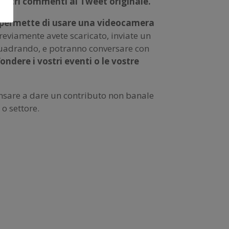
vostri commenti al Tweet originale.
i permette di usare una videocamera
previamente avete scaricato, inviate un
inquadrando, e potranno conversare con
ndere i vostri eventi o le vostre
nsare a dare un contributo non banale
 o settore.