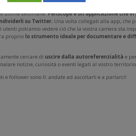
cace, grazie allo spazio che vi permette di
aggiungere i 
le ultime settimane.
Periscope è un’applicazione che v
ndividerli su Twitter.
Una volta collegati alla app, che 
 Gli utenti potranno vedere ciò che la vostra camera sta 
bra proprio
lo strumento ideale per documentare e diffo
iamente cercare di
uscire dalla autoreferenzialità
e pe
nalare notizie, curiosità o eventi legati al vostro territorio
ti e follower sono lì: andate ad ascoltarli e a parlarci!