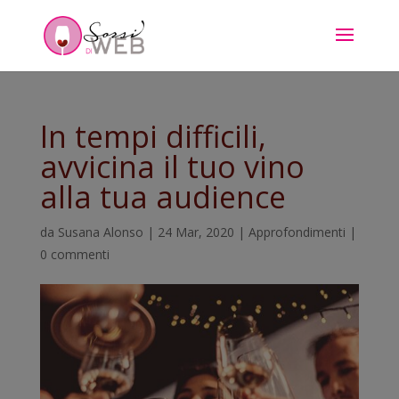
In tempi difficili,
avvicina il tuo vino
alla tua audience
da
Susana Alonso
|
24 Mar, 2020
|
Approfondimenti
|
0 commenti