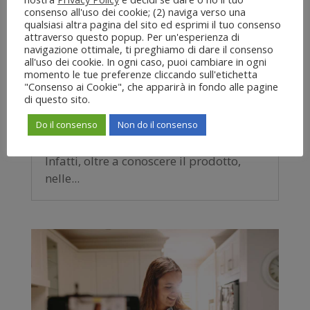
cosa sapere e come fare
consenso all'uso dei cookie; (2) naviga verso una
da
Sorsi di Web
|
Mar 23, 2023
|
qualsiasi altra pagina del sito ed esprimi il tuo consenso
Approfondimenti
attraverso questo popup. Per un'esperienza di
navigazione ottimale, ti preghiamo di dare il consenso
Come in generale accade per quasi ogni
all'uso dei cookie. In ogni caso, puoi cambiare in ogni
settore del commercio, oggi anche la
momento le tue preferenze cliccando sull'etichetta
"Consenso ai Cookie", che apparirà in fondo alle pagine
comunicazione commerciale del vino si
di questo sito.
svolge principalmente in ambito
Do il consenso
Non do il consenso
digitale. Ciò ha aggiunto complessità ai
compiti di chi se ne deve occupare.
Infatti, oltre a conoscere il prodotto,
nelle...