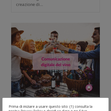
creazione di...
Comunicazione digitale del vino:
Prima di iniziare a usare questo sito: (1) consulta la
nostra
Privacy Policy
e decidi se dare o no il tuo