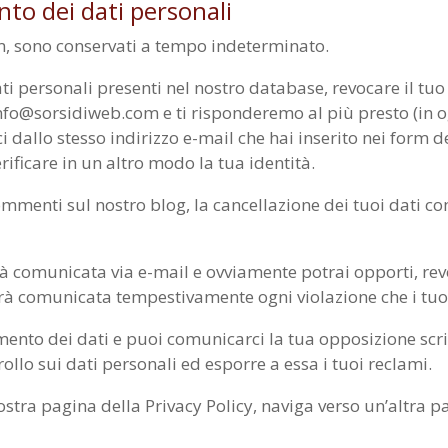
ento dei dati personali
orm, sono conservati a tempo indeterminato.
ati personali presenti nel nostro database, revocare il tu
i a info@sorsidiweb.com e ti risponderemo al più presto (in
rci dallo stesso indirizzo e-mail che hai inserito nei form d
ificare in un altro modo la tua identità.
commenti sul nostro blog, la cancellazione dei tuoi dati 
arà comunicata via e-mail e ovviamente potrai opporti, rev
sarà comunicata tempestivamente ogni violazione che i tuo
tamento dei dati e puoi comunicarci la tua opposizione s
trollo sui dati personali ed esporre a essa i tuoi reclami.
nostra pagina della Privacy Policy, naviga verso un’altra p