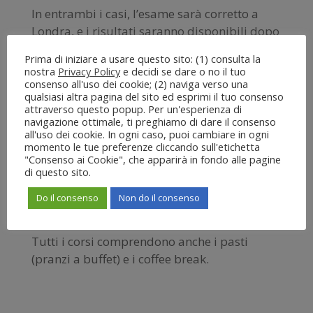
In entrambi i casi, l’esame sarà corretto a
Londra, e i risultati saranno disponibili dopo
circa tre settimane. Ecco le specifiche ufficiali
Prima di iniziare a usare questo sito: (1) consulta la
in inglese:
nostra
Privacy Policy
e decidi se dare o no il tuo
https://www.wsetglobal.com/media/6942/ws
consenso all'uso dei cookie; (2) naviga verso una
qualsiasi altra pagina del sito ed esprimi il tuo consenso
et_l2wines_specification_en_may2019.pdf
attraverso questo popup. Per un'esperienza di
navigazione ottimale, ti preghiamo di dare il consenso
Prezzo totale: 550 euro a persona.
all'uso dei cookie. In ogni caso, puoi cambiare in ogni
momento le tue preferenze cliccando sull'etichetta
Il corso comprende: iscrizione, materiale
"Consenso ai Cookie", che apparirà in fondo alle pagine
di questo sito.
educativo del WSET Level 2 Wines,
degustazione di circa 40 campioni, 21 ore
Do il consenso
Non do il consenso
di lezione, esame, certificato.
Tutti i corsi comprendono anche i pasti
(pranzi a buffet) e i coffee break.