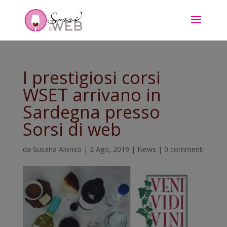
I prestigiosi corsi
WSET arrivano in
Sardegna presso
Sorsi di web
da
Susana Alonso
|
2 Ago, 2019
|
News
|
0 commenti