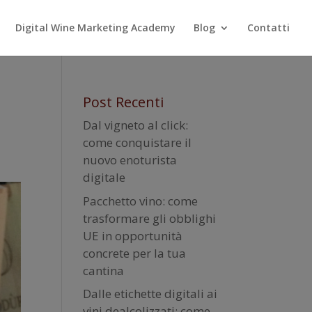
Digital Wine Marketing Academy
Blog
Contatti
Post Recenti
Dal vigneto al click:
come conquistare il
nuovo enoturista
digitale
Pacchetto vino: come
trasformare gli obblighi
UE in opportunità
concrete per la tua
cantina
Dalle etichette digitali ai
vini dealcolizzati: come