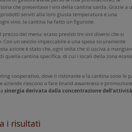
rsona che presentava i vini della cantina sarda. Grazie a 
 prodotti serviti alla loro giusta temperatura e una
gni vino, la cantina ha fatto un figurone.
l prezzo del menu: erano previsti tre vini diversi che si
. Con un sevizio impeccabile e una spesa sicuramente
sta azione è stato che, ogni volta che si usciva a mangiar
di quella cantina specifica, di cui i locali della zona eran
ing cooperativo, dove il ristorante e la cantina sono le p
 le aziende riescono a fare brand awareness e promozion
la
sinergia derivata dalla concentrazione dell’attivit
 i risultati