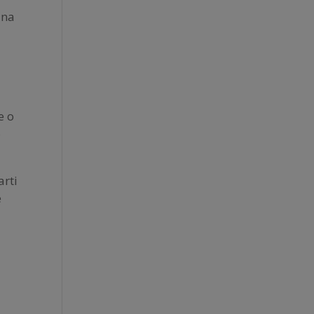
una
e o
o
arti
e
à