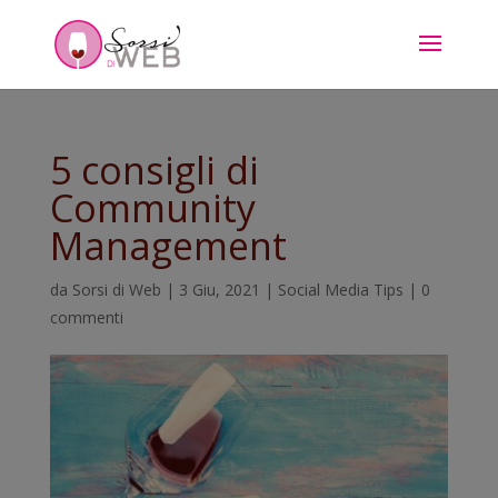
5 consigli di
Community
Management
da
Sorsi di Web
|
3 Giu, 2021
|
Social Media Tips
|
0
commenti