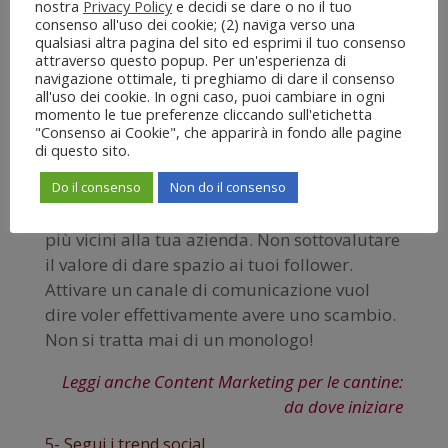
nostra
Privacy Policy
e decidi se dare o no il tuo
comunicazione, e la comunicazione è e deve
consenso all'uso dei cookie; (2) naviga verso una
essere sempre a due vie. Anche se la pagina è
qualsiasi altra pagina del sito ed esprimi il tuo consenso
attraverso questo popup. Per un'esperienza di
tua e gestita da te…ricorda sempre che non
navigazione ottimale, ti preghiamo di dare il consenso
puoi monopolizzare la conversazione. Devi
all'uso dei cookie. In ogni caso, puoi cambiare in ogni
instaurare un dialogo, avviare delle
momento le tue preferenze cliccando sull'etichetta
"Consenso ai Cookie", che apparirà in fondo alle pagine
conversazioni,
stimolare i commenti e
di questo sito.
sentire la voce dei tuoi follower
. Questo ti
Do il consenso
Non do il consenso
servirà a capirli maggiormente (loro, le loro
esigenze, i loro gusti) ma anche a farli sentire
più vicini alla tua azienda. Non sottovalutare
il valore di dare spazio ai tuoi follower.
Attivare un canale di comunicazione vuol
dire voler effettivamente avere uno scambio.
Non si tratta mai di un monologo!
Leggi anche Content Marketing per le cantine:
da dove iniziare
5- Segui i trend social