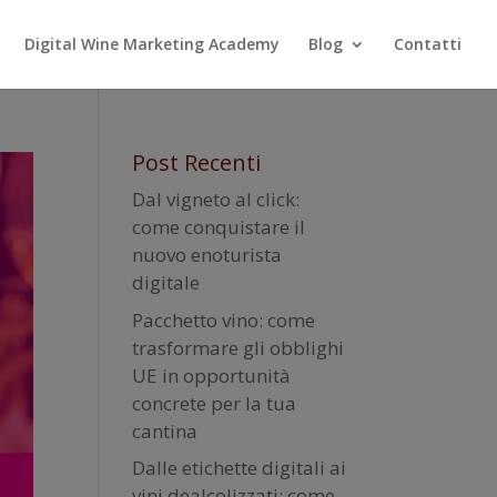
Digital Wine Marketing Academy
Blog
Contatti
Post Recenti
Dal vigneto al click:
come conquistare il
nuovo enoturista
digitale
Pacchetto vino: come
trasformare gli obblighi
UE in opportunità
concrete per la tua
cantina
Dalle etichette digitali ai
vini dealcolizzati: come