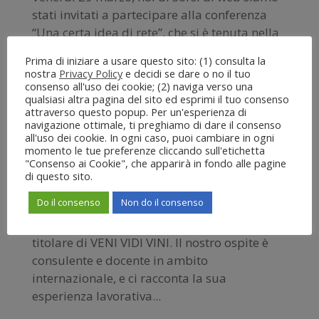
stati invitati a partecipare alla conferenza
“Una certa idea di rete”, che si è tenuta nella
struttura multifunzione ExMè, a Nuoro. Lo
Prima di iniziare a usare questo sito: (1) consulta la
scopo dell’incontro era la presentazione di
nostra
Privacy Policy
e decidi se dare o no il tuo
NuoroApp, una dinamica...
consenso all'uso dei cookie; (2) naviga verso una
qualsiasi altra pagina del sito ed esprimi il tuo consenso
attraverso questo popup. Per un'esperienza di
navigazione ottimale, ti preghiamo di dare il consenso
Sorsi di formazione – WSET: l’intervista a Enrico
all'uso dei cookie. In ogni caso, puoi cambiare in ogni
Donati
momento le tue preferenze cliccando sull'etichetta
da
Susana Alonso
|
28 Feb, 2018
|
News
"Consenso ai Cookie", che apparirà in fondo alle pagine
di questo sito.
Oggi, nella nostra rubrica di interviste,
Do il consenso
Non do il consenso
abbiamo il piacere di parlare di formazione
nel mondo del vino insieme a Enrico Donati,
titolare di VENI VIDI VINI. Il nostro ospite è
consulente e docente in ambito
internazionale, e ci racconta la sua
esperienza lavorativa...